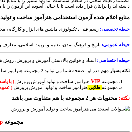
مطمئنا رقابت سختی در انتظار شماست اما باید مسیر را با منابع کام
داشته اید را برایتان قرار داده است تا با خیالی آسوده این آزمون را ب
منابع اعلام شده آزمون استخدامی هنرآموز ساخت و تولید آم
حیطه تخصصی:
رسم فنی ، تکنولوژی ماشین های ابزار و کارگاه ، محاسبات فنی (است
حیطه عمومی:
تاریخ و فرهنگ تمدن، تعلیم و تربیت اسلامی، معارف 
حیطه اختصاصی:
اسناد و قوانین بالادستی آموزش و پرورش، روش ها
نکته بسیار مهم :
در این صفحه شما می توانید 2 مجموعه هنرآموز ساخت و تولید را دریافت کنید که هر کدام مکمل همدیگر هستند
VIP
مجموعه
هنرآموز ساخت و تولید آموزش پرورش
( با پاس
مجموعه
طلایی
هنرآموز ساخت و تولید آموزش پرورش
( عموم
نکته:
محتویات هر 2 مجموعه با هم متفاوت می باشد
مجموعه
ip