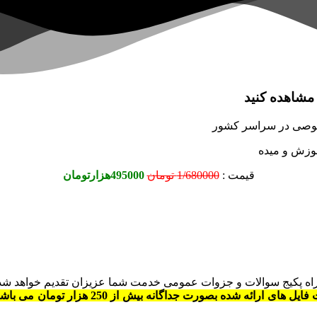
 مشاهده کنید
خصوصی در سراسر کشور
موزش و میده
قیمت :
1/680000 تومان
495000هزارتومان
ر قالب فایل ویدئویی 4 ساعت و 25 دقیقه ای بهمراه پکیج سوالات و جزوات عمومی خدمت شما ع
( قیمت فایل های ارائه شده بصورت