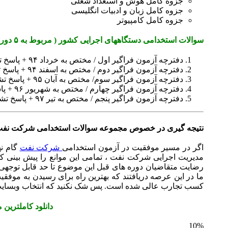
جزوه کامل هوش و استعداد شغلی
جزوه کامل زبان و ادبیات انگلیسی
جزوه کامل کامپیوتر
سوالات استخدامی دستگاههای اجرایی کشور ( مربوط به ۵ دوره گذشته )
دفترچه آزمون فراگیر اول / مختص به خرداد ۹۴ + پاسخ تشریحی
دفترچه آزمون فراگیر دوم / مختص به اسفند ۹۴ + پاسخ تشریحی
دفترچه آزمون فراگیر سوم/ مختص به آبان ۹۵ + پاسخ تشریحی
دفترچه آزمون فراگیر چهارم / مختص به شهریور ۹۶ + پاسخ تشریحی
دفترچه آزمون فراگیر پنجم / مختص به تیر ۹۷ + پاسخ تشریحی
نتیجه گیری در خصوص مجموعه سوالات استخدامی شرکت نف
اگر در مسیر موفقیت در آزمون استخدامی
شرکت نفت
گام نه
مدیریت اجرایی شرکت نفت ، تمامی این موانع را پیش بینی کرد 
رضایت متقاضیان دوره های قبل این موضوع تا حد قابل توجهی
ما در این عرصه دریافتند که بهترین راه برای رسیدن به موفق
کسب تجارب عالی شده است. پس شک نکنید که انتخاب وبسایت ا
دانلود کاملترین
10%