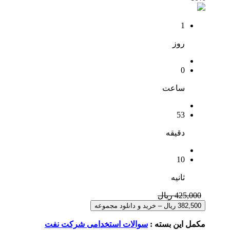
1
روز
0
ساعت
53
دقیقه
10
ثانیه
425,000 ریال
382,500 ریال – خرید و دانلود مجموعه
مکمل این بسته :
سوالات استخدامی شرکت نفت