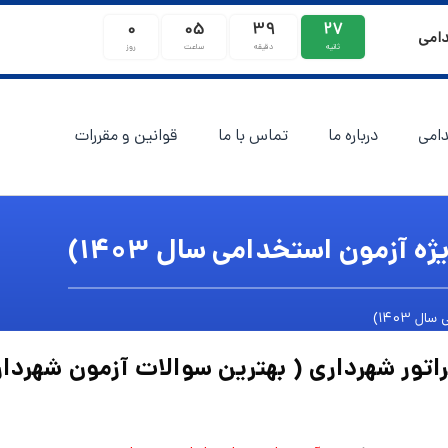
0
05
39
26
دامی
ثانیه
دقیقه
ساعت
روز
امی
درباره ما
تماس با ما
قوانین و مقررات
 آزمون استخدامی سال 1403)
 1403)
راتور شهرداری ( بهترین سوالات آزمون شهردا