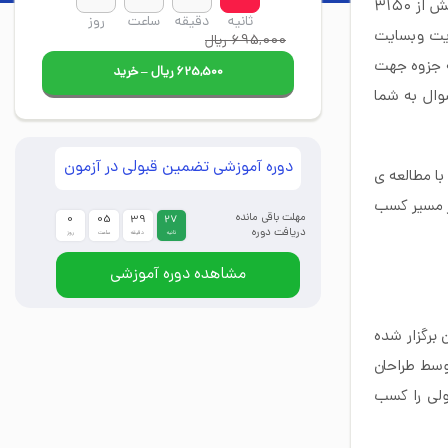
را داشته شامل بیش از ۳۱۵۰
ثانیه
دقیقه
ساعت
روز
ریت وبسایت
695,000 ریال
استخدامی اپراتور شهرداری تعداد ۱۴۰۰ عدد نمونه سوال عقیدتی سیاسی و ۴۰۰ صفحه جزوه جهت
625,500 ریال – خرید
وال به شما
دوره آموزشی تضمین قبولی در آزمون
ا مطالعه ی
ز مسیر کسب
مهلت باقی مانده
0
05
39
26
دریافت دوره
ثانیه
دقیقه
ساعت
روز
مشاهده دوره آموزشی
 برگزار شده
توسط طراحان
ولی را کسب