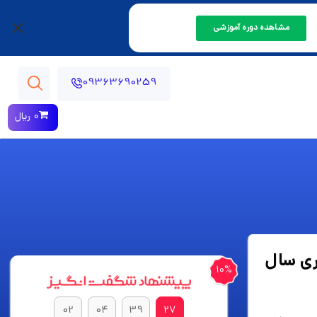
مشاهده دوره آموزشی
09363690259
0 ریال
ری سال
10%
02
04
39
26