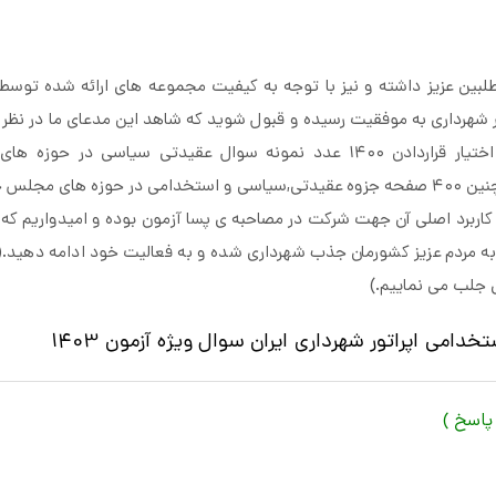
طلبین عزیز داشته و نیز با توجه به کیفیت مجموعه های ارائه شده توسط 
ر شهرداری به موفقیت رسیده و قبول شوید که شاهد این مدعای ما در نظر 
ی ویژه ی ایران سوال برای شما دوستان بوده و آن تهیه و در اختیار قراردادن ۱۴۰۰ عدد نمونه سوال عقیدتی سیاس
اسلام,تقلید,اجتهاد,معرفی افراد سیاسی و تاثیر گزار کشور و … و همچنین ۴۰۰ صفحه جزوه عقیدتی,سیاسی و استخدامی در حوزه 
 کاربرد اصلی آن جهت شرکت در مصاحبه ی پسا آزمون بوده و امیدواریم که 
 مردم عزیز کشورمان جذب شهرداری شده و به فعالیت خود ادامه دهید.(د
 جلب می نماییم.)
می اپراتور شهرداری ایران سوال ویژه آزمون 1403
پاسخ )